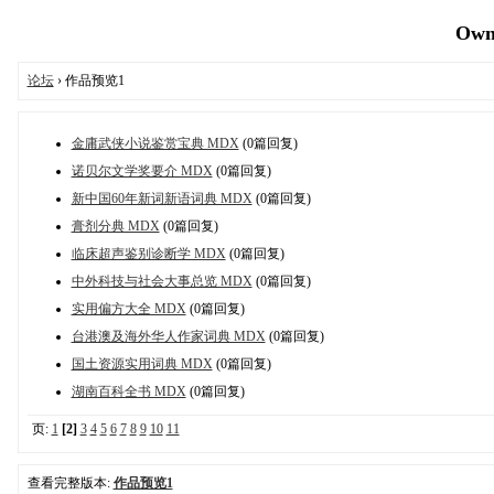
OwnD
论坛
› 作品预览1
金庸武侠小说鉴赏宝典 MDX
(0篇回复)
诺贝尔文学奖要介 MDX
(0篇回复)
新中国60年新词新语词典 MDX
(0篇回复)
膏剂分典 MDX
(0篇回复)
临床超声鉴别诊断学 MDX
(0篇回复)
中外科技与社会大事总览 MDX
(0篇回复)
实用偏方大全 MDX
(0篇回复)
台港澳及海外华人作家词典 MDX
(0篇回复)
国土资源实用词典 MDX
(0篇回复)
湖南百科全书 MDX
(0篇回复)
页:
1
[2]
3
4
5
6
7
8
9
10
11
查看完整版本:
作品预览1