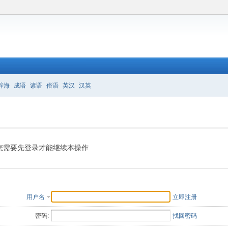
辞海
成语
谚语
俗语
英汉
汉英
您需要先登录才能继续本操作
用户名
立即注册
密码:
找回密码