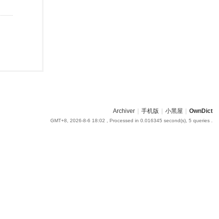
Archiver
|
手机版
|
小黑屋
|
OwnDict
GMT+8, 2026-8-6 18:02
, Processed in 0.016345 second(s), 5 queries .